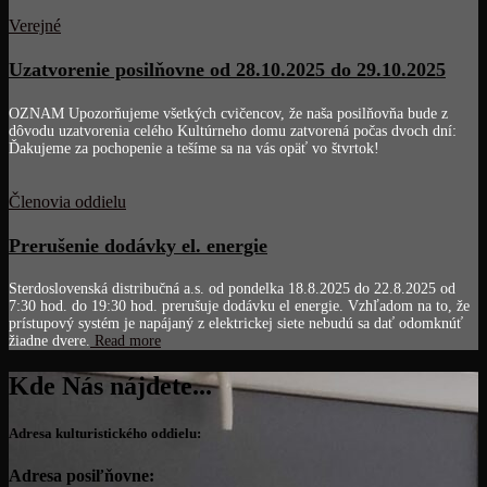
Verejné
Uzatvorenie posilňovne od 28.10.2025 do 29.10.2025
OZNAM Upozorňujeme všetkých cvičencov, že naša posilňovňa bude z
dôvodu uzatvorenia celého Kultúrneho domu zatvorená počas dvoch dní:
Ďakujeme za pochopenie a tešíme sa na vás opäť vo štvrtok!
Členovia oddielu
Prerušenie dodávky el. energie
Sterdoslovenská distribučná a.s. od pondelka 18.8.2025 do 22.8.2025 od
7:30 hod. do 19:30 hod. prerušuje dodávku el energie. Vzhľadom na to, že
prístupový systém je napájaný z elektrickej siete nebudú sa dať odomknúť
žiadne dvere.
Read more
Kde Nás nájdete...
Adresa kulturistického oddielu:
Adresa posiľňovne: