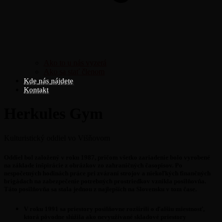
Ako to u nás vyzerá
Ako sa stať členom
Kde nás nájdete
Kontakt
Herkules Gym
Kulturistický oddiel vo Višňovom
Oddiel bol založený v roku 1987, pričom všetko zariadenie bolo vyrobené
na základe inšpirácie z obrázkov zo zahraničných časopisov. Po
nespočetných hodinách práce pri zváraní strojov a niekoľkých finančných
brigádach na zabezpečenie potrebných prostriedkov vznikla posilňovňa.
Táto posilňovňa sa stala jednou z najlepších na Slovensku v tom čase.
V roku 1991 sa priestory posilňovne rozšírili o ďalšiu miestnosť,
ktorá pôvodne slúžila ako nevyužívané skladové priestory