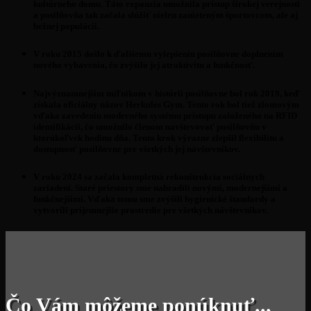
kultúrneho domu. Táto expanzia umožnila prístup širokej verejnosti
a posilňovňa tak začala slúžiť nielen zanieteným športovcom, ale aj
bežnej populácii.
V roku 2015 došlo k ďalšiemu vylepšeniu posilňovne doplnením
nového vybavenia, čo zvýšilo jej atraktivitu a funkčnosť.
Najvýznamnejším míľnikom v histórii posilňovne bol rok 2019, keď
získala oficiálny názov Herkules Gym. Tento rok bol tiež zlomovým
vďaka zavedeniu moderného systému prístupu založeného na RFID
identifikácii, čo umožnilo členom navštevovať posilňovňu v
ktorúkoľvek hodinu dňa. Tento krok výrazne zlepšil flexibilitu a
dostupnosť posilňovne pre všetkých jej návštevníkov.
V roku 2024 sa začala k
ompletná rekonštrukcia sociálnych
zariadení. Staré priestory sme nahradili novými, modernejšími a
funkčnejšími. Vďaka tomu sme zvýšili hygienické štandardy a
vytvorili príjemnejšie prostredie pre všetkých návštevníkov.
Čo Vám môžeme ponúknuť...