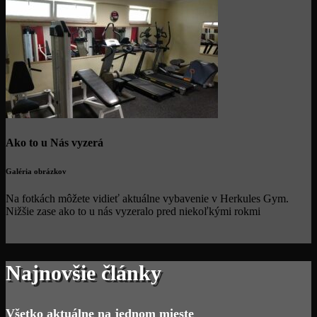
Ako to u Nás vyzerá
Galéria obrázkov
Na fotkách môžete vidieť aktuálne vybavenie v Herkules Gym.
Nižšie zase ako to u nás vyzeralo pred niekoľkými rokmi
Najnovšie články
Všetko aktuálne na jednom mieste