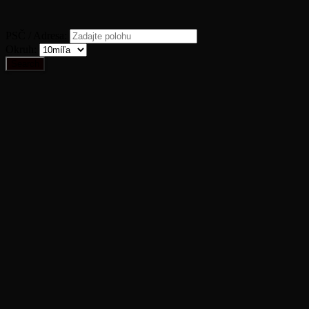
PSČ / Adresa:
Okruh: