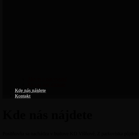
Ako to u nás vyzerá
Ako sa stať členom
Kde nás nájdete
Kontakt
Kde nás nájdete
Posilňovňa sa nachádza v budove KD Višňové. Z parkoviska pôjdete